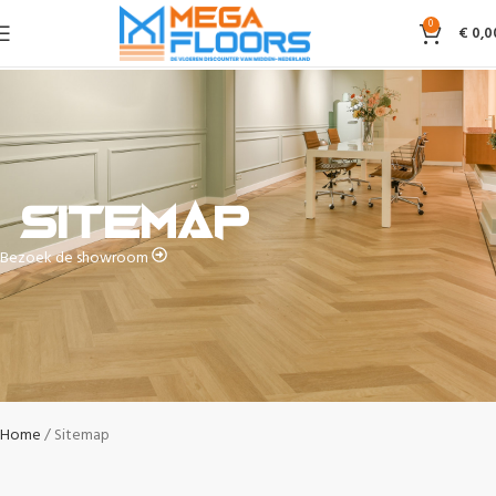
0
€
0,0
Sitemap
Bezoek de showroom
Home
Sitemap