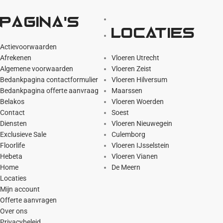
Pagina's
Locaties
Actievoorwaarden
Afrekenen
Vloeren Utrecht
Algemene voorwaarden
Vloeren Zeist
Bedankpagina contactformulier
Vloeren Hilversum
Bedankpagina offerte aanvraag
Maarssen
Belakos
Vloeren Woerden
Contact
Soest
Diensten
Vloeren Nieuwegein
Exclusieve Sale
Culemborg
Floorlife
Vloeren IJsselstein
Hebeta
Vloeren Vianen
Home
De Meern
Locaties
Mijn account
Offerte aanvragen
Over ons
Privacybeleid