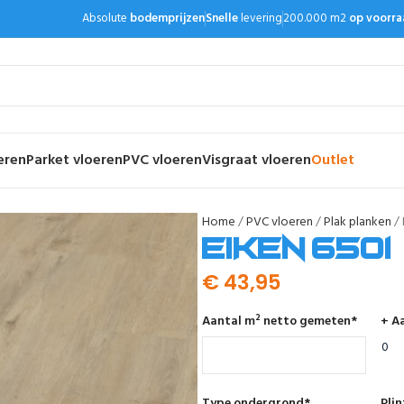
Absolute
bodemprijzen
Snelle
levering
200.000 m2
op voorra
eren
Parket vloeren
PVC vloeren
Visgraat vloeren
Outlet
Home
PVC vloeren
Plak planken
Eiken 6501
€
43,95
Aantal m² netto gemeten
*
+ Aa
Type ondergrond
*
Pli