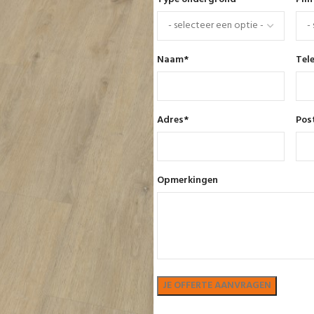
Naam
*
Tel
Adres
*
Pos
Opmerkingen
Bekijk in showroom