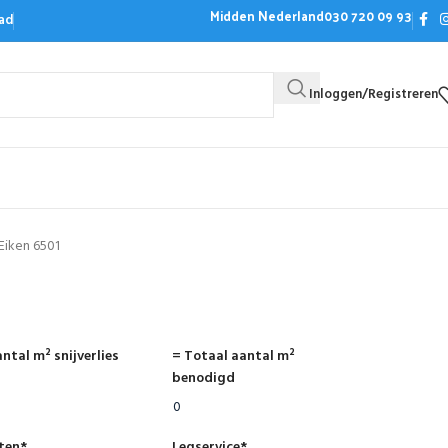
Midden Nederland
030 720 09 93
ad
Inloggen/Registreren
Bezoek de showroom
Offerte aanvrag
Eiken 6501
ntal m² snijverlies
= Totaal aantal m²
benodigd
nten
*
Legservice
*