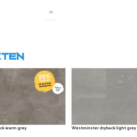
Ja
cten
ack warm grey
Westminster dryback light grey