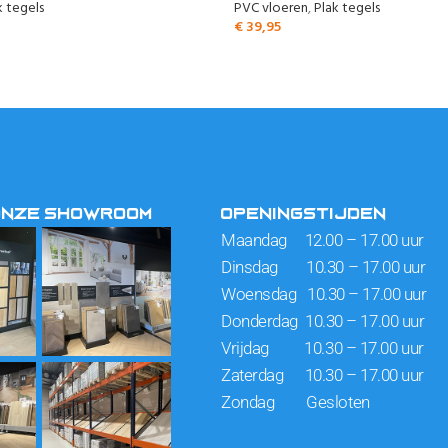
k tegels
PVC vloeren
,
Plak tegels
€
39,95
ONZE SHOWROOM
OPENINGSTIJDEN
Maandag 12.00 – 17.00 uur
Dinsdag 10.30 – 17.00 uur
Woensdag 10.30 – 17.00 uur
Donderdag 10.30 – 17.00 uur
Vrijdag 10.30 – 17.00 uur
Zaterdag 10.30 – 17.00 uur
Zondag Gesloten