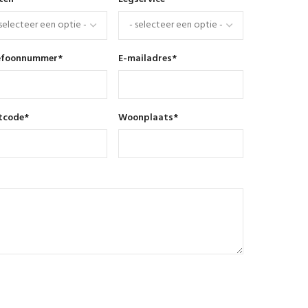
efoonnummer
*
E-mailadres
*
tcode
*
Woonplaats
*