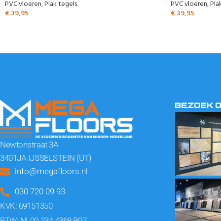
PVC vloeren
,
Plak tegels
PVC vloeren
,
Pla
€
39,95
€
39,95
BEZOEK 
Newtonstraat 3A
3401JA IJSSELSTEIN (UT)
info@megafloors.nl
030 720 09 93
KVK: 69151350
BTW: NL00.234.4368.B07