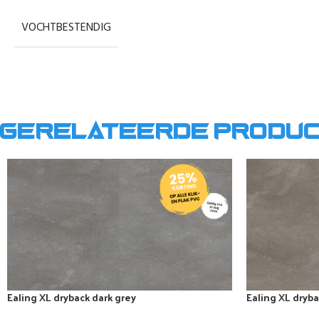
VOCHTBESTENDIG
Gerelateerde produ
Ealing XL dryback dark grey
Ealing XL dryb