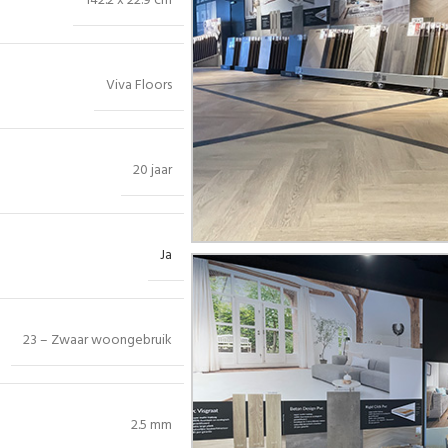
142.2 x 22.9 cm
Viva Floors
20 jaar
Ja
23 – Zwaar woongebruik
2.5 mm