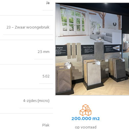
Ja
23 – Zwaar woongebruik
2.5 mm
5.02
4-zijdes (micro)
200.000 m2
Plak
op voorraad