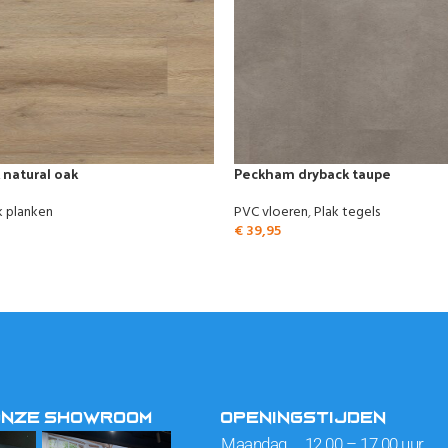
 natural oak
Peckham dryback taupe
k planken
PVC vloeren
,
Plak tegels
€
39,95
ONZE SHOWROOM
OPENINGSTIJDEN
Maandag 12.00 – 17.00 uur