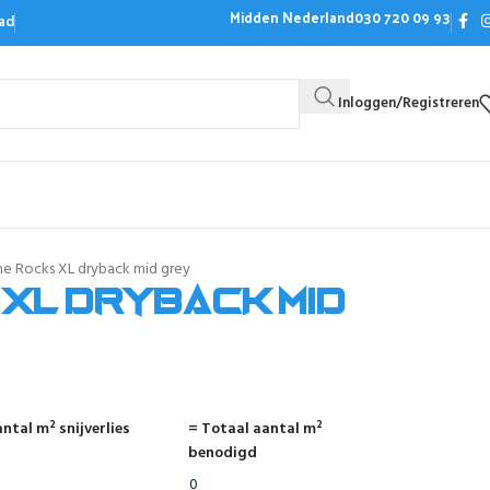
Midden Nederland
030 720 09 93
ad
Inloggen/Registreren
Bezoek de showroom
Offerte aanvrag
he Rocks XL dryback mid grey
 XL dryback mid
ntal m² snijverlies
= Totaal aantal m²
benodigd