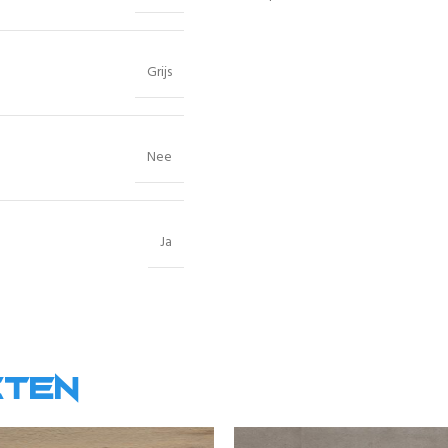
Grijs
Nee
Ja
cten