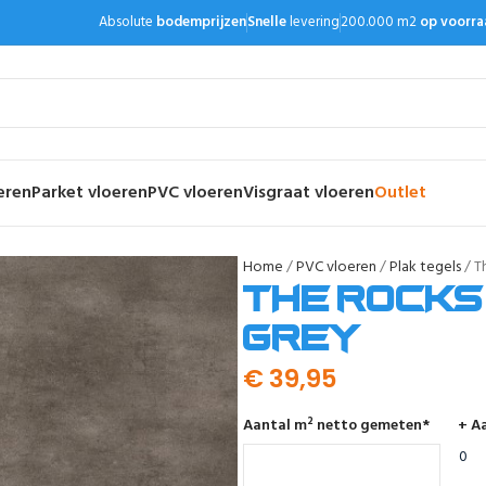
Absolute
bodemprijzen
Snelle
levering
200.000 m2
op voorra
eren
Parket vloeren
PVC vloeren
Visgraat vloeren
Outlet
Home
PVC vloeren
Plak tegels
T
The Rocks
grey
€
39,95
Aantal m² netto gemeten
*
+ Aa