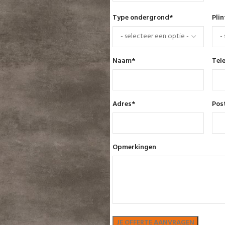
Type ondergrond
*
Pli
Naam
*
Tel
Adres
*
Pos
Opmerkingen