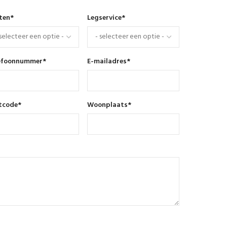
nten
*
Legservice
*
efoonnummer
*
E-mailadres
*
tcode
*
Woonplaats
*