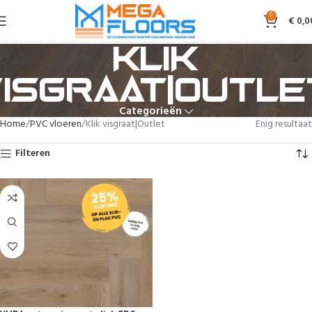
0
€
0,0
Klik
visgraat|Outle
Categorieën
Home
PVC vloeren
Klik visgraat|Outlet
Enig resultaat
Filteren