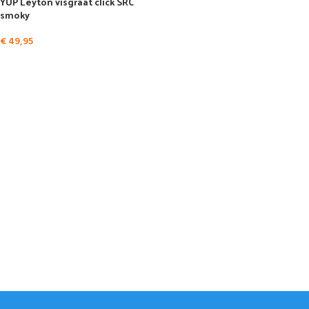
YUP Leyton visgraat click SRC
smoky
€
49,95