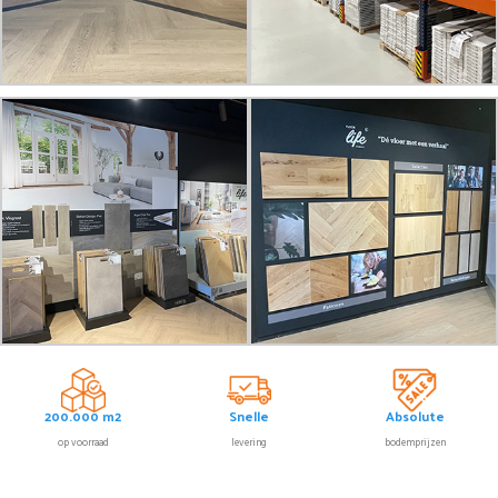
200.000 m2
Snelle
Absolute
op voorraad
levering
bodemprijzen