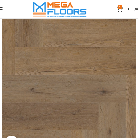
0
€
0,0