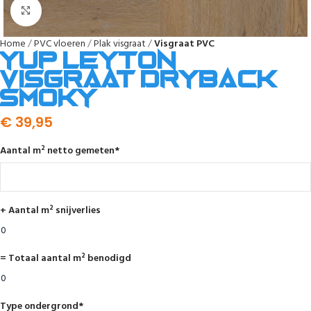
Afbeelding vergroten
Home
PVC vloeren
Plak visgraat
Visgraat PVC
YUP Leyton
visgraat dryback
smoky
€
39,95
Aantal m² netto gemeten
*
+ Aantal m² snijverlies
= Totaal aantal m² benodigd
Type ondergrond
*