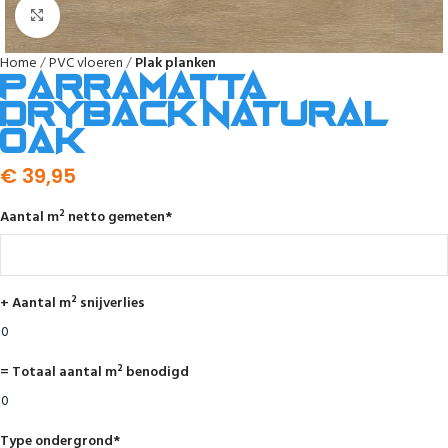
Afbeelding vergroten
Home
PVC vloeren
Plak planken
Parramatta
dryback natural
oak
€
39,95
Aantal m² netto gemeten
*
+ Aantal m² snijverlies
= Totaal aantal m² benodigd
Type ondergrond
*