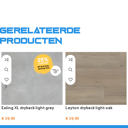
Gerelateerde
producten
Ealing XL dryback light grey
Leyton dryback light oak
€
39,95
€
39,95