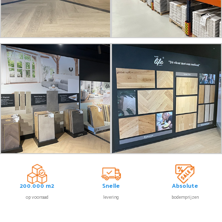
200.000 m2
Snelle
Absolute
op voorraad
levering
bodemprijzen