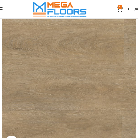
0
€
0,0