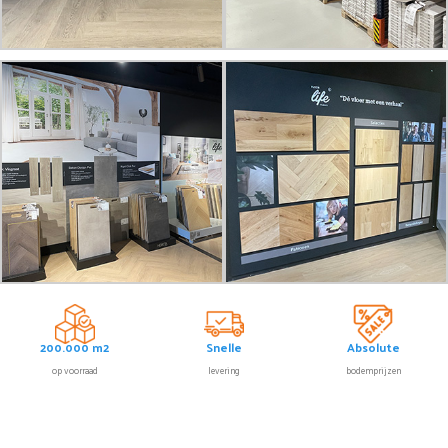
200.000 m2
Snelle
Absolute
op voorraad
levering
bodemprijzen