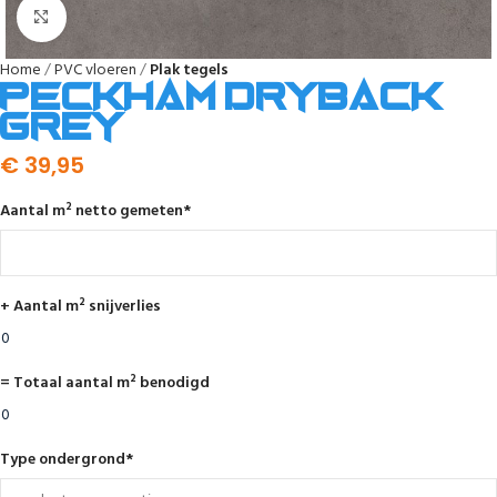
Afbeelding vergroten
Home
PVC vloeren
Plak tegels
Peckham dryback
grey
€
39,95
Aantal m² netto gemeten
*
+ Aantal m² snijverlies
= Totaal aantal m² benodigd
Type ondergrond
*