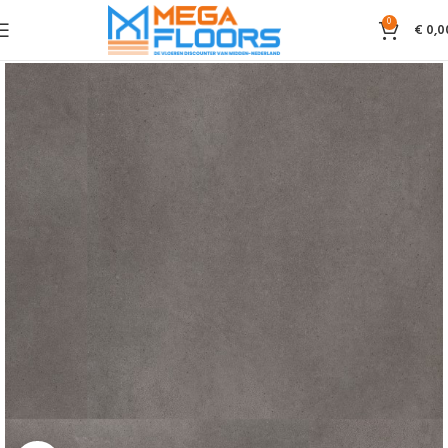
0
€
0,0