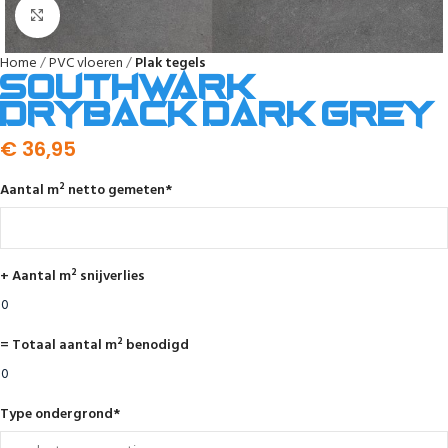
Afbeelding vergroten
Home
PVC vloeren
Plak tegels
Southwark
dryback dark grey
€
36,95
Aantal m² netto gemeten
*
+ Aantal m² snijverlies
= Totaal aantal m² benodigd
Type ondergrond
*