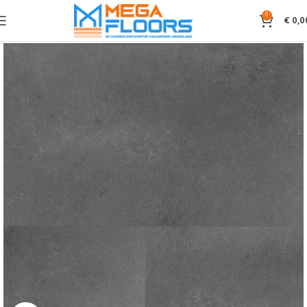
0
€
0,0