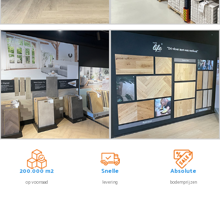
200.000 m2
Snelle
Absolute
op voorraad
levering
bodemprijzen