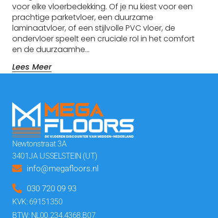
voor elke vloerbedekking. Of je nu kiest voor een
prachtige parketvloer, een duurzame
laminaatvloer, of een stijlvolle PVC vloer, de
ondervloer speelt een cruciale rol in het comfort
en de duurzaamhe…
Lees Meer
Newtonstraat 3A
3401JA IJSSELSTEIN (UT)
info@megafloors.nl
030 720 09 93
KVK: 69151350
BTW: NL00.234.4368.B07