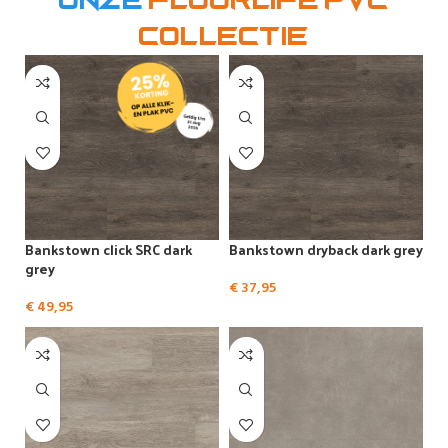
Onze
Floorlife pvc
collectie
Bankstown click SRC dark
Bankstown dryback dark grey
grey
€
37,95
€
49,95