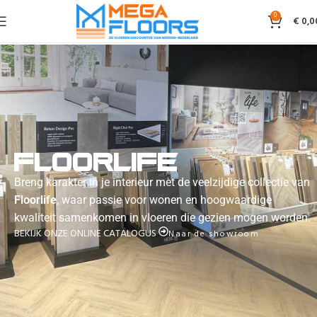
0
€
0,0
Floorlife
Breng karakter in je interieur met de veelzijdige collectie van
Floorlife
, waar passie voor wonen en hoogwaardige
kwaliteit samenkomen in vloeren die gezien mogen worden.
BEKIJK ONZE ONLINE CATALOGUS
Naar de showroom