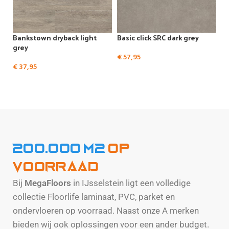
Bankstown dryback light
Basic click SRC dark grey
grey
€
57,95
€
37,95
Bekijk de gehele collectie
200.000 m2
op
voorraad
Bij
MegaFloors
in IJsselstein ligt een volledige
collectie Floorlife laminaat, PVC, parket en
ondervloeren op voorraad. Naast onze A merken
bieden wij ook oplossingen voor een ander budget.