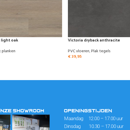
 light oak
Victoria dryback anthracite
k planken
PVC vloeren
,
Plak tegels
€
39,95
ONZE SHOWROOM
OPENINGSTIJDEN
Maandag 12.00 – 17.00 uur
Dinsdag 10.30 – 17.00 uur