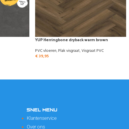
YUP Herringbone dryback warm brown
PVC vloeren
,
Plak visgraat
,
Visgraat PVC
€
39,95
SNEL MENU
Klantenservice
Over ons