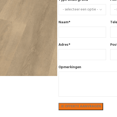
Naam
*
Tel
Adres
*
Pos
Opmerkingen
Bekijk in showroom