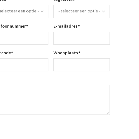
efoonnummer
*
E-mailadres
*
tcode
*
Woonplaats
*