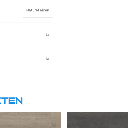
Naturel eiken
Ja
Ja
cten