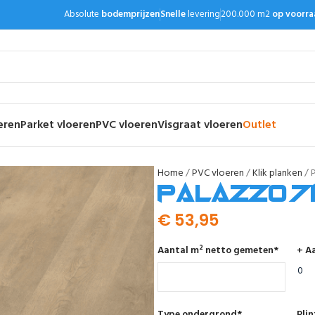
Absolute
bodemprijzen
Snelle
levering
200.000 m2
op voorra
eren
Parket vloeren
PVC vloeren
Visgraat vloeren
Outlet
Home
PVC vloeren
Klik planken
P
Palazzo 710
€
53,95
Aantal m² netto gemeten
*
+ Aa
Type ondergrond
*
Pli