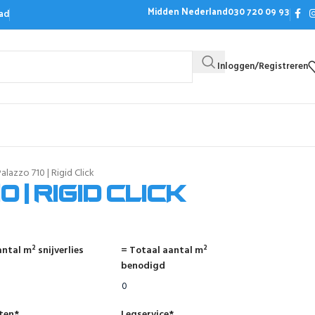
Midden Nederland
030 720 09 93
ad
Inloggen/Registreren
Bezoek de showroom
Offerte aanvrag
alazzo 710 | Rigid Click
 | Rigid Click
ntal m² snijverlies
= Totaal aantal m²
benodigd
nten
*
Legservice
*