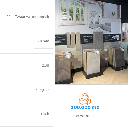
23 – Zwaar woongebruik
7.0 mm
2.08
4-zijdes
200.000 m2
Click
op voorraad