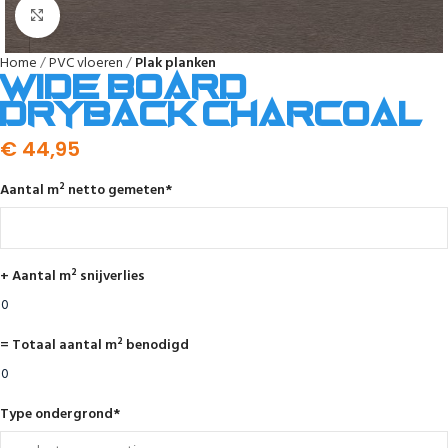
Afbeelding vergroten
Home
PVC vloeren
Plak planken
Wide board
dryback charcoal
€
44,95
Aantal m² netto gemeten
*
+ Aantal m² snijverlies
= Totaal aantal m² benodigd
Type ondergrond
*