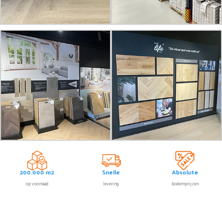
200.000 m2
Snelle
Absolute
op voorraad
levering
bodemprijzen