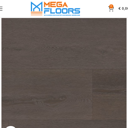
0
€
0,0