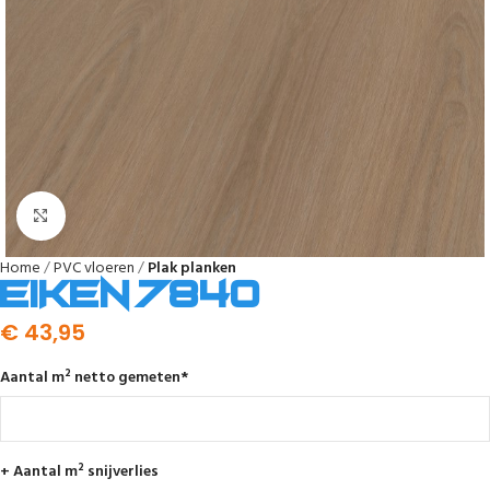
Afbeelding vergroten
Home
PVC vloeren
Plak planken
Eiken 7840
€
43,95
Aantal m² netto gemeten
*
+ Aantal m² snijverlies