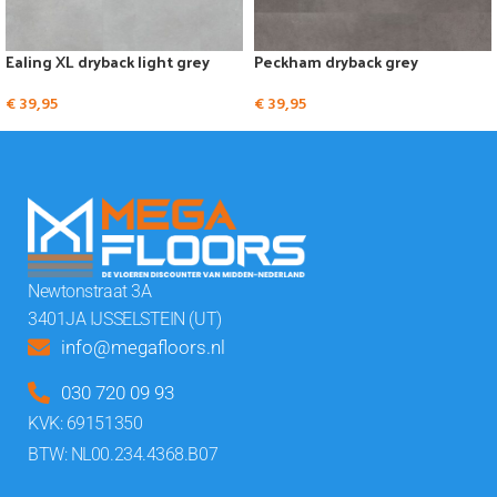
Ealing XL dryback light grey
Peckham dryback grey
€
39,95
€
39,95
Newtonstraat 3A
3401JA IJSSELSTEIN (UT)
info@megafloors.nl
030 720 09 93
KVK: 69151350
BTW: NL00.234.4368.B07