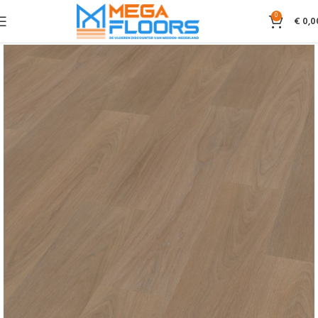
0
€
0,0