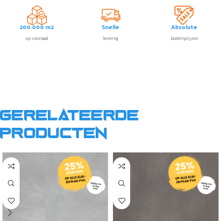
200.000 m2
Snelle
Absolute
op voorraad
levering
bodemprijzen
Gerelateerde
producten