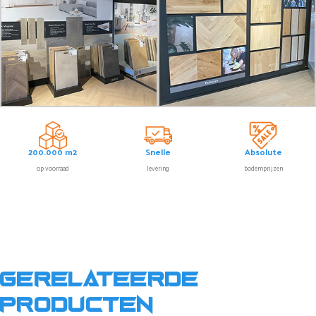
200.000 m2
Snelle
Absolute
op voorraad
levering
bodemprijzen
Gerelateerde
producten