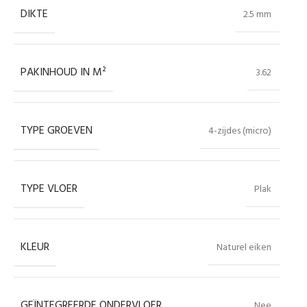
DIKTE
2.5 mm
PAKINHOUD IN M²
3.62
TYPE GROEVEN
4-zijdes (micro)
TYPE VLOER
Plak
KLEUR
Naturel eiken
GEÏNTEGREERDE ONDERVLOER
Nee