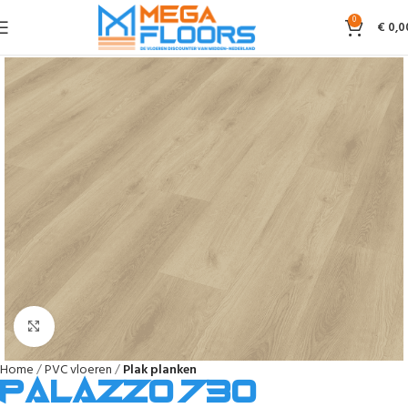
0
€
0,0
Afbeelding vergroten
Home
PVC vloeren
Plak planken
Palazzo 730