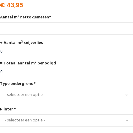
€
43,95
Aantal m² netto gemeten
*
+ Aantal m² snijverlies
= Totaal aantal m² benodigd
Type ondergrond
*
Plinten
*