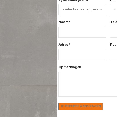
Naam
*
Tel
Adres
*
Pos
Opmerkingen
Bekijk in showroom