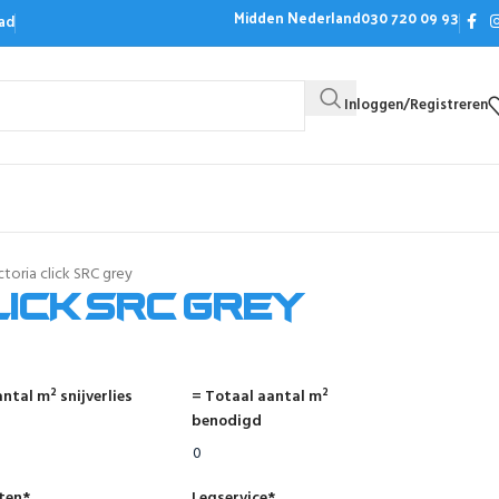
Midden Nederland
030 720 09 93
ad
Inloggen/Registreren
Bezoek de showroom
Offerte aanvrag
ctoria click SRC grey
lick SRC grey
ntal m² snijverlies
= Totaal aantal m²
benodigd
nten
*
Legservice
*