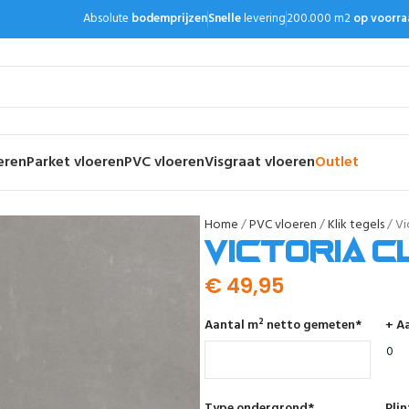
Absolute
bodemprijzen
Snelle
levering
200.000 m2
op voorra
eren
Parket vloeren
PVC vloeren
Visgraat vloeren
Outlet
Home
PVC vloeren
Klik tegels
Vi
Victoria c
€
49,95
Aantal m² netto gemeten
*
+ Aa
Type ondergrond
*
Pli