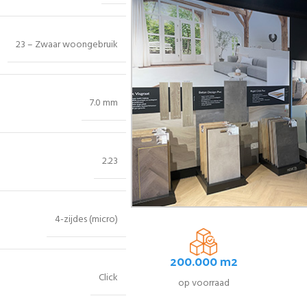
23 – Zwaar woongebruik
7.0 mm
2.23
4-zijdes (micro)
200.000 m2
Click
op voorraad