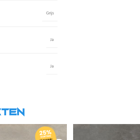
Grijs
Ja
Ja
cten