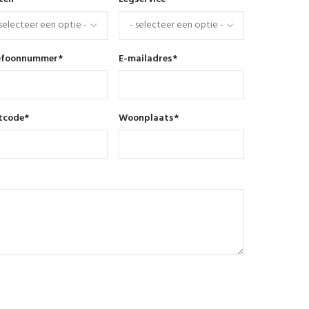
efoonnummer
*
E-mailadres
*
tcode
*
Woonplaats
*