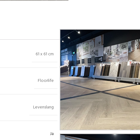
61 x 61 cm
Floorlife
Levenslang
Ja