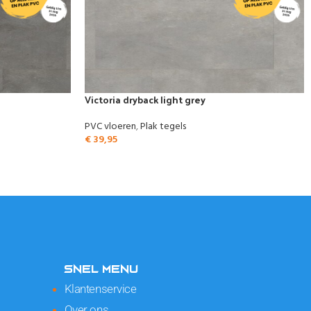
Victoria dryback light grey
PVC vloeren
,
Plak tegels
€
39,95
SNEL MENU
Klantenservice
Over ons