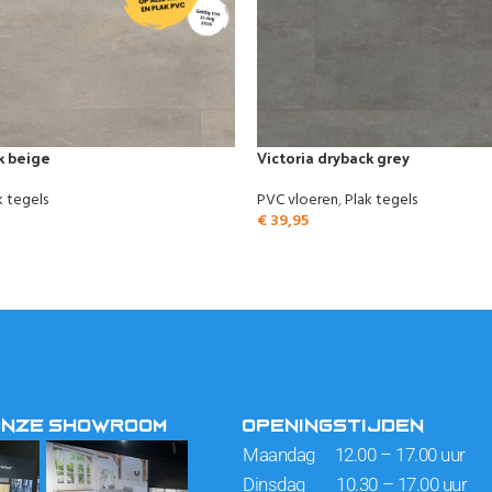
k beige
Victoria dryback grey
k tegels
PVC vloeren
,
Plak tegels
€
39,95
ONZE SHOWROOM
OPENINGSTIJDEN
Maandag 12.00 – 17.00 uur
Dinsdag 10.30 – 17.00 uur