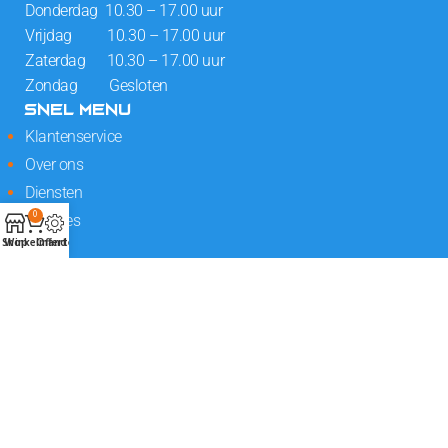
Donderdag 10.30 – 17.00 uur
Vrijdag 10.30 – 17.00 uur
Zaterdag 10.30 – 17.00 uur
Zondag Gesloten
SNEL MENU
Klantenservice
Over ons
Diensten
0
Locaties
Shop
Winkelmand
Offerte
VOLG ONZE SOCIALS
© 2026 MegaFloors.nl | Realisatie en onderhoud
2BeFresh
|
Sitemap