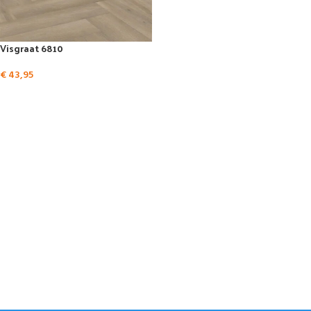
Visgraat 6810
€
43,95