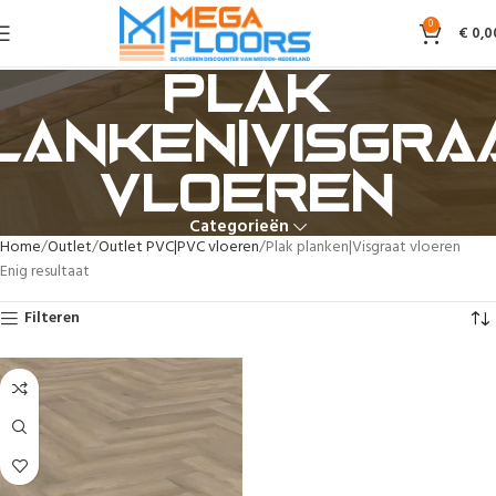
0
€
0,0
Plak
lanken|Visgra
vloeren
Categorieën
Home
Outlet
Outlet PVC|PVC vloeren
Plak planken|Visgraat vloeren
Enig resultaat
Filteren