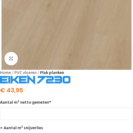
Afbeelding vergroten
Home
PVC vloeren
Plak planken
Eiken 7230
€
43,95
Aantal m² netto gemeten
*
+ Aantal m² snijverlies