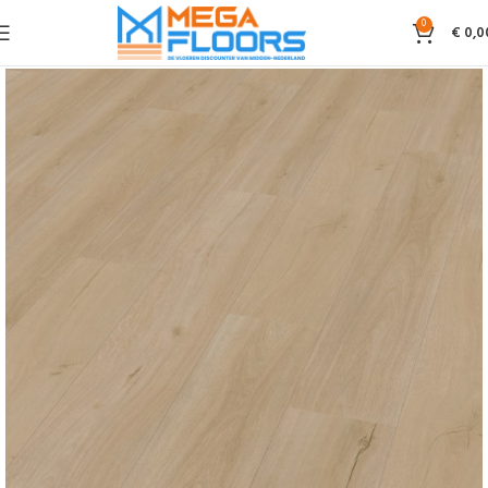
0
€
0,0