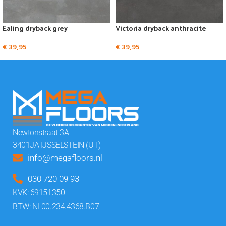
Ealing dryback grey
Victoria dryback anthracite
€
39,95
€
39,95
Newtonstraat 3A
3401JA IJSSELSTEIN (UT)
info@megafloors.nl
030 720 09 93
KVK: 69151350
BTW: NL00.234.4368.B07