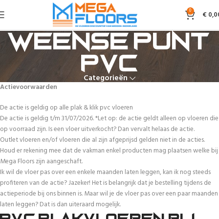
0
€
0,0
Weense punt
PVC
Categorieën
Actievoorwaarden
De actie is geldig op alle plak & klik pvc vloeren
De actie is geldig t/m 31/07/2026. *Let op: de actie geldt alleen op vloeren die
op voorraad zijn. Is een vloer uitverkocht? Dan vervalt helaas de actie.
Outlet vloeren en/of vloeren die al zijn afgeprijsd gelden niet in de acties.
Houd er rekening mee dat de vakman enkel producten mag plaatsen welke bij
Mega Floors zijn aangeschaft.
Ik wil de vloer pas over een enkele maanden laten leggen, kan ik nog steeds
profiteren van de actie? Jazeker! Het is belangrijk dat je bestelling tijdens de
actieperiode bij ons binnen is. Maar wil je de vloer pas over een paar maanden
laten leggen? Dat is dan uiteraard mogelijk.
PVC plakvloeren bij