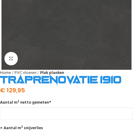
Afbeelding vergroten
Home
PVC vloeren
Plak planken
Traprenovatie 1910
€
129,95
Aantal m² netto gemeten
*
+ Aantal m² snijverlies