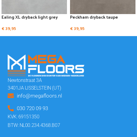
Ealing XL dryback light grey
Peckham dryback taupe
€
39,95
€
39,95
Newtonstraat 3A
3401JA IJSSELSTEIN (UT)
info@megafloors.nl
030 720 09 93
KVK: 69151350
BTW: NL00.234.4368.B07