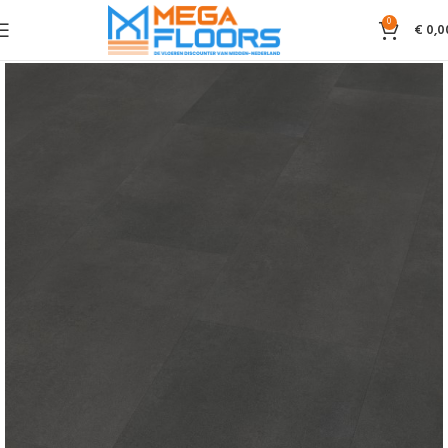
0
€
0,0