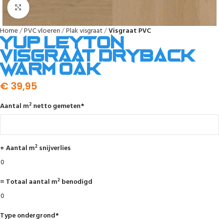
Afbeelding vergroten
Home
PVC vloeren
Plak visgraat
Visgraat PVC
YUP Leyton
visgraat dryback
warm oak
€
39,95
Aantal m² netto gemeten
*
+ Aantal m² snijverlies
= Totaal aantal m² benodigd
Type ondergrond
*