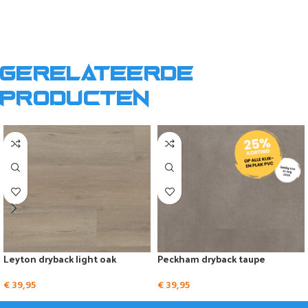
Gerelateerde
producten
Leyton dryback light oak
Peckham dryback taupe
€
39,95
€
39,95