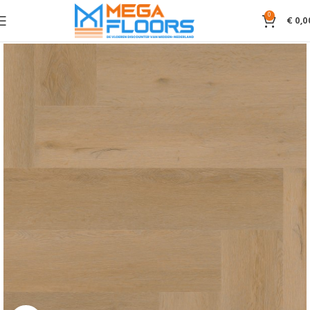
0
€
0,0