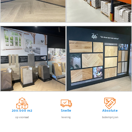
200.000 m2
Snelle
Absolute
op voorraad
levering
bodemprijzen