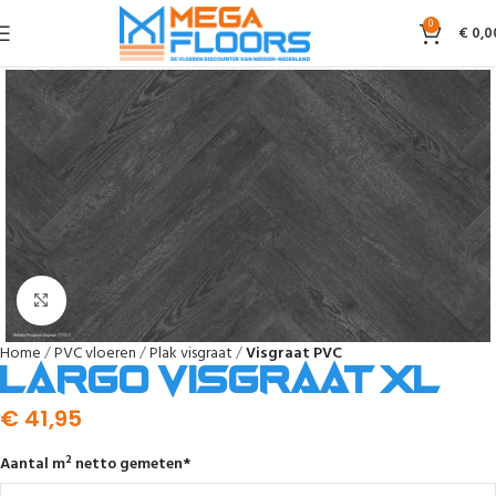
0
€
0,0
Afbeelding vergroten
Home
PVC vloeren
Plak visgraat
Visgraat PVC
Largo Visgraat XL
€
41,95
Aantal m² netto gemeten
*