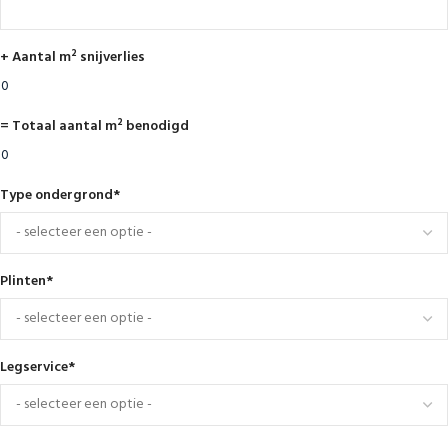
+ Aantal m² snijverlies
= Totaal aantal m² benodigd
Type ondergrond
*
Plinten
*
Legservice
*