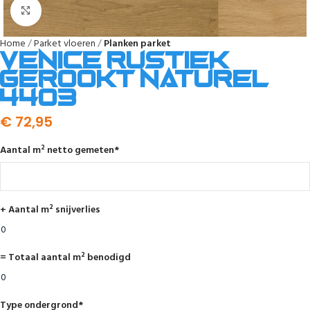
Afbeelding vergroten
Home
Parket vloeren
Planken parket
Venice rustiek
gerookt naturel
4403
€
72,95
Aantal m² netto gemeten
*
+ Aantal m² snijverlies
= Totaal aantal m² benodigd
Type ondergrond
*