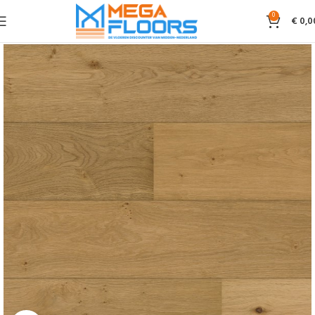
0
€
0,0