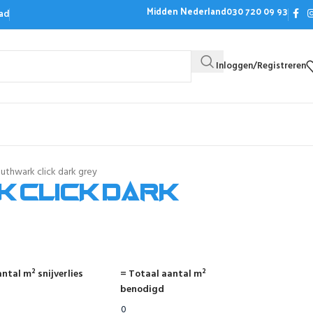
Midden Nederland
030 720 09 93
ad
Inloggen/Registreren
Bezoek de showroom
Offerte aanvrag
uthwark click dark grey
 click dark
ntal m² snijverlies
= Totaal aantal m²
benodigd