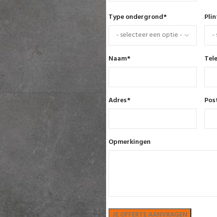
Type ondergrond
*
Pli
Naam
*
Tel
Adres
*
Pos
Opmerkingen