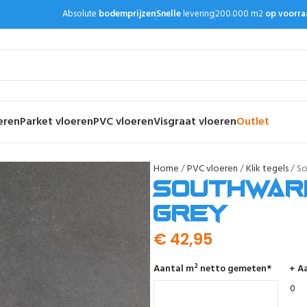
Absolute
bodemprijzen
Snelle
levering
200.000 m2
op voorra
eren
Parket vloeren
PVC vloeren
Visgraat vloeren
Outlet
Home
PVC vloeren
Klik tegels
So
Southwark
grey
€
42,95
Aantal m² netto gemeten
*
+ Aa