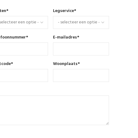
nten
*
Legservice
*
efoonnummer
*
E-mailadres
*
tcode
*
Woonplaats
*