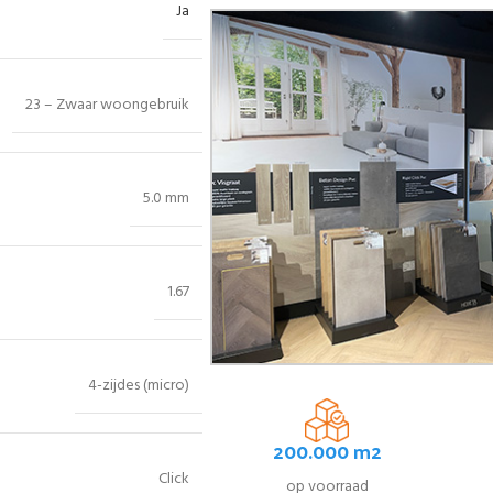
Ja
23 – Zwaar woongebruik
5.0 mm
1.67
4-zijdes (micro)
200.000 m2
Click
op voorraad