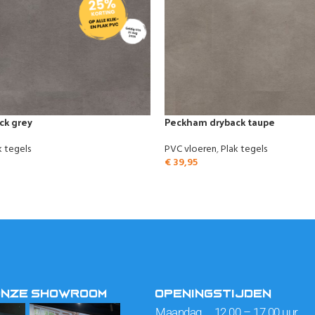
ck grey
Peckham dryback taupe
k tegels
PVC vloeren
,
Plak tegels
€
39,95
ONZE SHOWROOM
OPENINGSTIJDEN
Maandag 12.00 – 17.00 uur