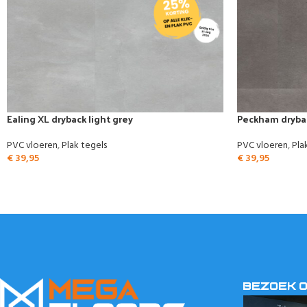
Ealing XL dryback light grey
Peckham dryba
PVC vloeren
,
Plak tegels
PVC vloeren
,
Pla
€
39,95
€
39,95
BEZOEK 