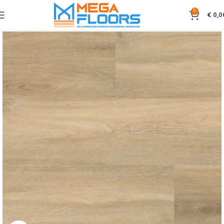
0
€
0,0