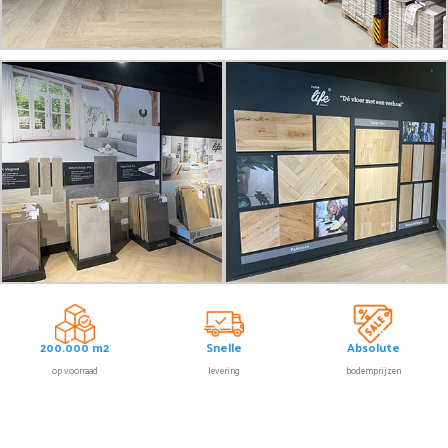
200.000 m2
Snelle
Absolute
op voorraad
levering
bodemprijzen