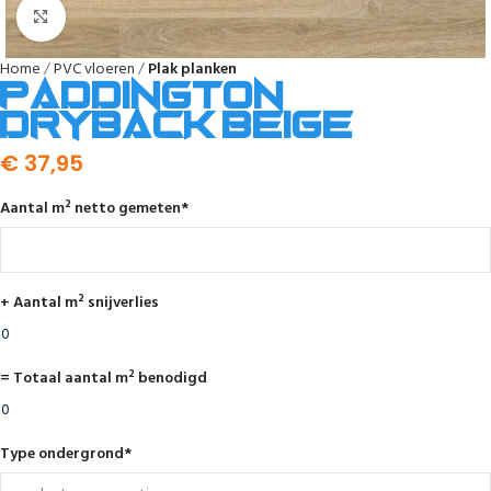
Afbeelding vergroten
Home
PVC vloeren
Plak planken
Paddington
dryback beige
€
37,95
Aantal m² netto gemeten
*
+ Aantal m² snijverlies
= Totaal aantal m² benodigd
Type ondergrond
*