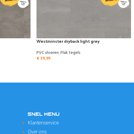
Westminster dryback light grey
PVC vloeren
,
Plak tegels
€
39,95
SNEL MENU
Klantenservice
Over ons