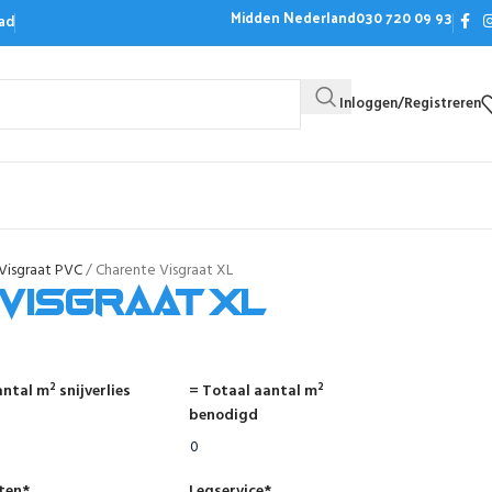
Midden Nederland
030 720 09 93
ad
Inloggen/Registreren
Bezoek de showroom
Offerte aanvrag
Visgraat PVC
Charente Visgraat XL
Visgraat XL
ntal m² snijverlies
= Totaal aantal m²
benodigd
nten
*
Legservice
*