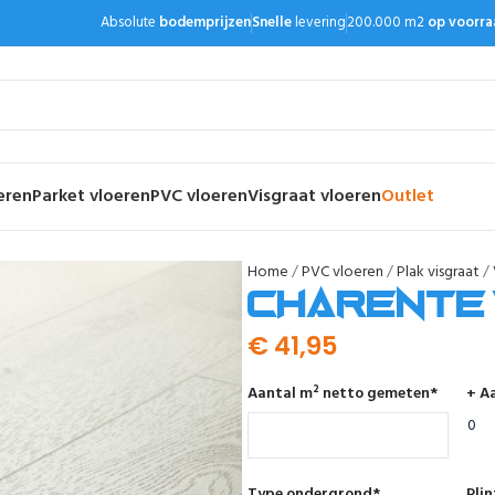
Absolute
bodemprijzen
Snelle
levering
200.000 m2
op voorra
eren
Parket vloeren
PVC vloeren
Visgraat vloeren
Outlet
Home
PVC vloeren
Plak visgraat
Charente 
€
41,95
Aantal m² netto gemeten
*
+ Aa
Type ondergrond
*
Pli