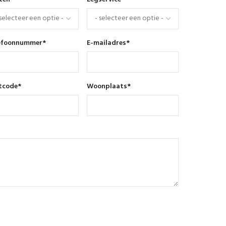
efoonnummer
*
E-mailadres
*
tcode
*
Woonplaats
*