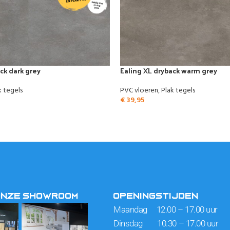
ck dark grey
Ealing XL dryback warm grey
k tegels
PVC vloeren
,
Plak tegels
€
39,95
ONZE SHOWROOM
OPENINGSTIJDEN
Maandag 12.00 – 17.00 uur
Dinsdag 10.30 – 17.00 uur