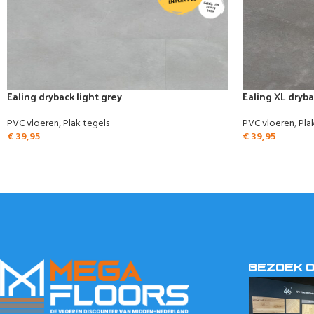
Ealing dryback light grey
Ealing XL dryba
PVC vloeren
,
Plak tegels
PVC vloeren
,
Pla
€
39,95
€
39,95
BEZOEK 