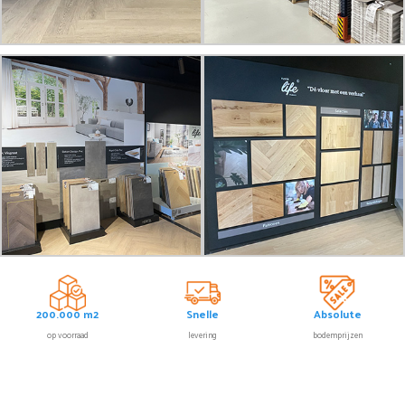
200.000 m2
Snelle
Absolute
op voorraad
levering
bodemprijzen