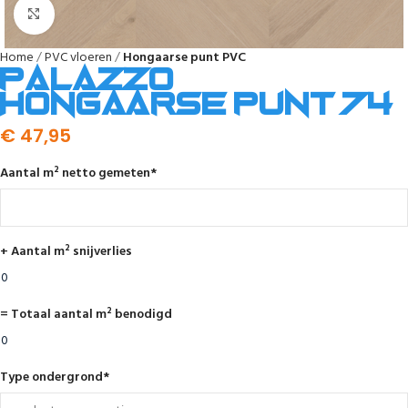
Afbeelding vergroten
Home
PVC vloeren
Hongaarse punt PVC
Palazzo
Hongaarse punt 74
€
47,95
Aantal m² netto gemeten
*
+ Aantal m² snijverlies
= Totaal aantal m² benodigd
Type ondergrond
*