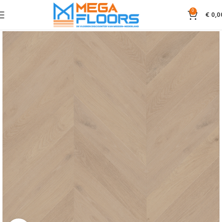
0
€
0,0