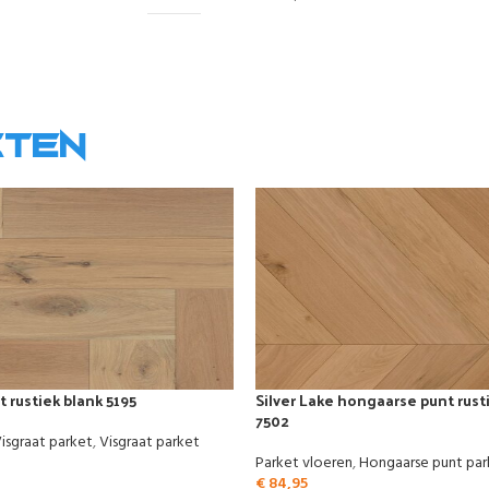
cten
 rustiek blank 5195
Silver Lake hongaarse punt rust
7502
isgraat parket
,
Visgraat parket
Parket vloeren
,
Hongaarse punt par
€
84,95