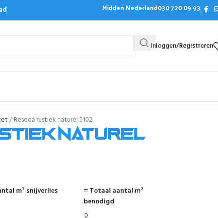
Midden Nederland
030 720 09 93
ad
Inloggen/Registreren
Bezoek de showroom
Offerte aanvrag
ket
Reseda rustiek naturel 5102
stiek naturel
ntal m² snijverlies
= Totaal aantal m²
benodigd