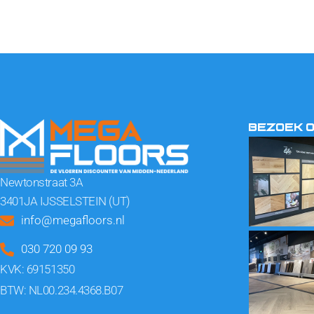
BEZOEK 
Newtonstraat 3A
3401JA IJSSELSTEIN (UT)
info@megafloors.nl
030 720 09 93
KVK: 69151350
BTW: NL00.234.4368.B07