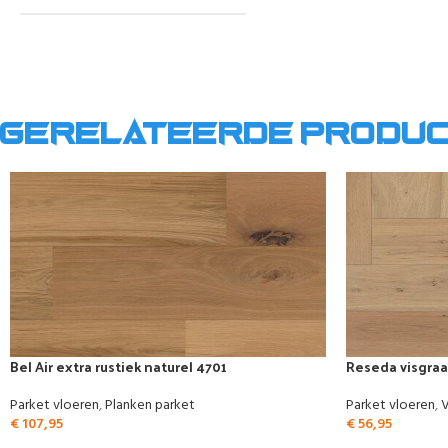
Gerelateerde produ
Bel Air extra rustiek naturel 4701
Reseda visgraat
Parket vloeren
,
Planken parket
Parket vloeren
,
V
€
107,95
€
56,95