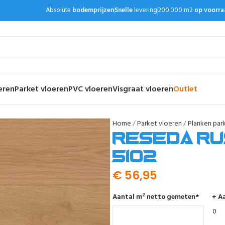
Absolute
bodemprijzen
Snelle
levering
200.000 m2
op voorra
eren
Parket vloeren
PVC vloeren
Visgraat vloeren
Outlet
Home
Parket vloeren
Planken par
Reseda ru
5102
€
56,95
Aantal m² netto gemeten
*
+ Aa