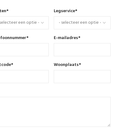
nten
*
Legservice
*
efoonnummer
*
E-mailadres
*
tcode
*
Woonplaats
*