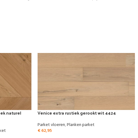
iek naturel
Venice extra rustiek gerookt wit 4424
Parket vloeren
,
Planken parket
ket
€
62,95