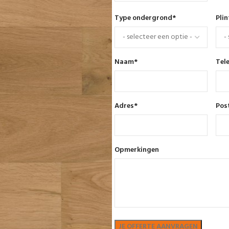
Type ondergrond
*
Pli
Naam
*
Tel
Adres
*
Pos
Opmerkingen