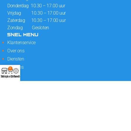
Donderdag 10.30 – 17.00 uur
Vrijdag 10.30 – 17.00 uur
Zaterdag 10.30 – 17.00 uur
Zondag Gesloten
SNEL MENU
Klantenservice
Over ons
Diensten
Locaties
0
Shop
Winkelmand
Offerte
VOLG ONZE SOCIALS
© 2026 MegaFloors.nl | Realisatie en onderhoud