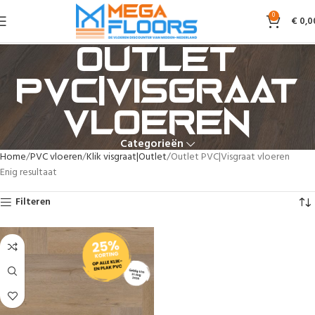
0
€
0,0
Outlet
PVC|Visgraat
vloeren
Categorieën
Home
PVC vloeren
Klik visgraat|Outlet
Outlet PVC|Visgraat vloeren
Enig resultaat
Filteren