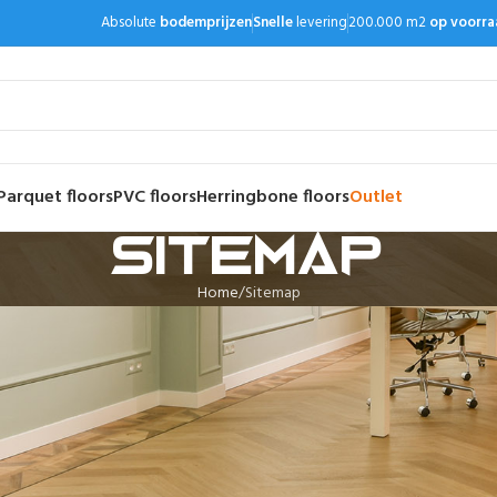
Absolute
bodemprijzen
Snelle
levering
200.000 m2
op voorra
Parquet floors
PVC floors
Herringbone floors
Outlet
Sitemap
Home
Sitemap