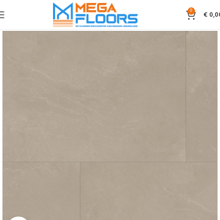
0
€
0,0