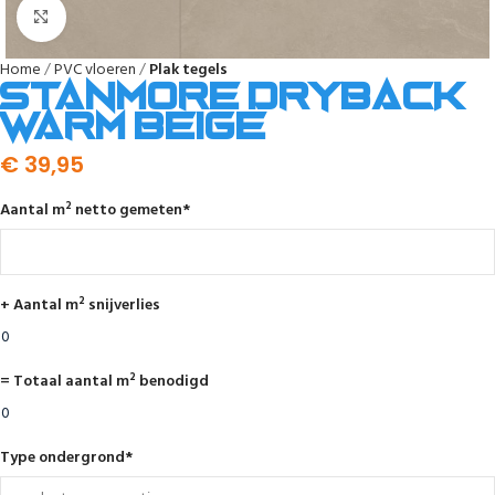
Afbeelding vergroten
Home
PVC vloeren
Plak tegels
Stanmore dryback
warm beige
€
39,95
Aantal m² netto gemeten
*
+ Aantal m² snijverlies
= Totaal aantal m² benodigd
Type ondergrond
*