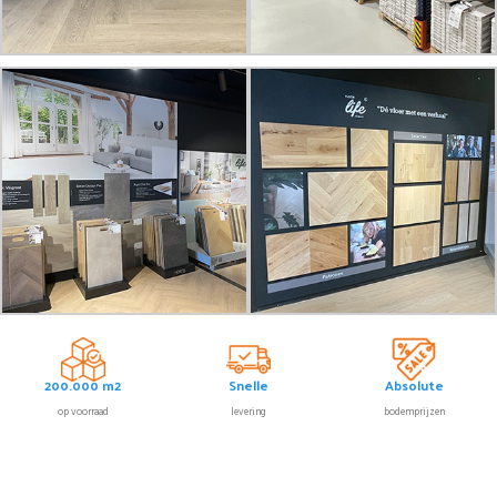
200.000 m2
Snelle
Absolute
op voorraad
levering
bodemprijzen