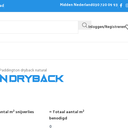
Midden Nederland
030 720 09 93
ad
Inloggen/Registreren
Bezoek de showroom
Offerte aanvrag
Paddington dryback natural
n dryback
ntal m² snijverlies
= Totaal aantal m²
benodigd