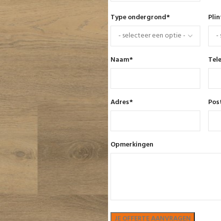
Type ondergrond
*
Pli
Naam
*
Tel
Adres
*
Pos
Opmerkingen