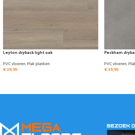
Leyton dryback light oak
Peckham drybac
PVC vloeren
,
Plak planken
PVC vloeren
,
Pla
€
39,95
€
39,95
BEZOEK 