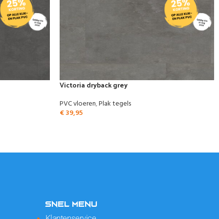
Victoria dryback grey
PVC vloeren
,
Plak tegels
€
39,95
SNEL MENU
Klantenservice