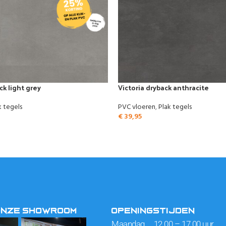
k light grey
Victoria dryback anthracite
k tegels
PVC vloeren
,
Plak tegels
€
39,95
ONZE SHOWROOM
OPENINGSTIJDEN
Maandag 12.00 – 17.00 uur