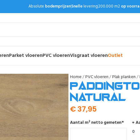
Absolute
bodemprijzen
Snelle
levering
200.000 m2
op voorra
eren
Parket vloeren
PVC vloeren
Visgraat vloeren
Outlet
Home
PVC vloeren
Plak planken
Paddingto
natural
€
37,95
Aantal m² netto gemeten
*
+ Aa