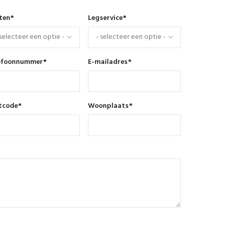
nten
*
Legservice
*
efoonnummer
*
E-mailadres
*
tcode
*
Woonplaats
*