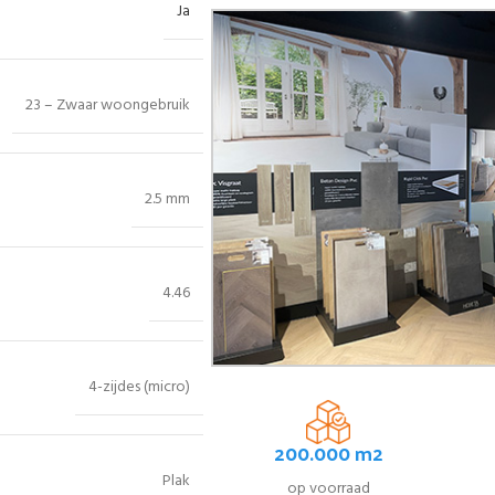
Ja
23 – Zwaar woongebruik
2.5 mm
4.46
4-zijdes (micro)
200.000 m2
Plak
op voorraad