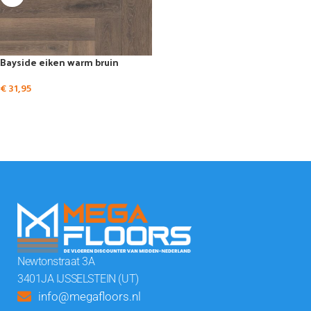
Bayside eiken warm bruin
€
31,95
Newtonstraat 3A
3401JA IJSSELSTEIN (UT)
info@megafloors.nl