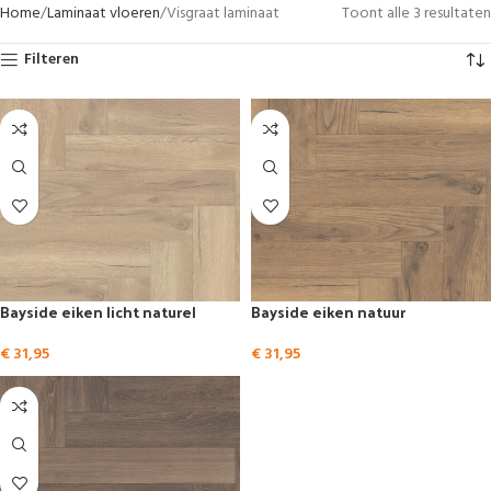
Home
Laminaat vloeren
Visgraat laminaat
Toont alle 3 resultaten
Filteren
Bayside eiken licht naturel
Bayside eiken natuur
€
31,95
€
31,95