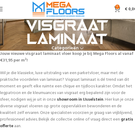
0
€
0,0
Visgraat
laminaat
Categorieën
Jouw nieuwe visgraat laminaat vloer koop je bij Mega Floors al vanaf
€31,95 per m²!
Wil je die klassieke, luxe uitstraling van een parketvloer, maar met de
praktische voordelen van laminaat? Visgraat laminaat is dé trend van dit
moment en geeft elke ruimte een chique en tijdloos karakter. Omdat het
legpatroon en de kleurnuances van visgraat erg bepalend zijn voor de
sfeer, nodigen wij je uit in onze
showroom in IJsselstein
. Hier kun je onze
diverse visgraat vloeren op grote oppervlakken bewonderen en de
kwaliteit zelf ervaren. Onze specialisten voorzien je graag van vrijblijvend,
professioneel advies. Bekijk de collectie online of vraag direct een
gratis
offerte
aan.