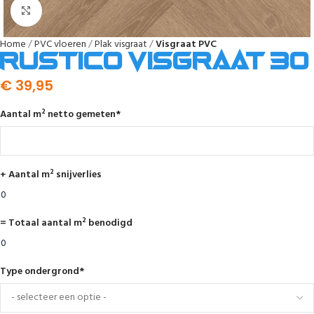
Afbeelding vergroten
Home
PVC vloeren
Plak visgraat
Visgraat PVC
Rustico visgraat 30
€
39,95
Aantal m² netto gemeten
*
+ Aantal m² snijverlies
= Totaal aantal m² benodigd
Type ondergrond
*