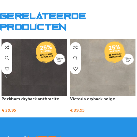
Gerelateerde
producten
Peckham dryback anthracite
Victoria dryback beige
€
39,95
€
39,95