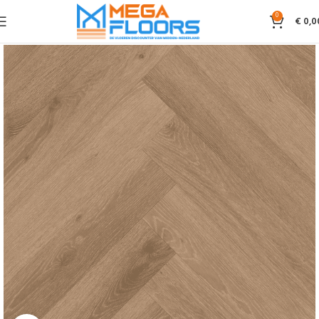
0
€
0,0