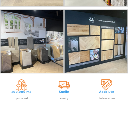
200.000 m2
Snelle
Absolute
op voorraad
levering
bodemprijzen