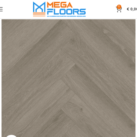
0
€
0,0