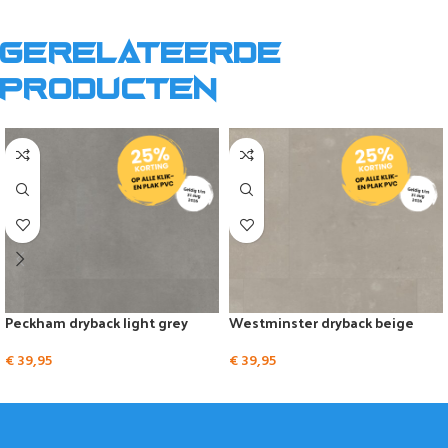
Gerelateerde
producten
Peckham dryback light grey
Westminster dryback beige
€
39,95
€
39,95