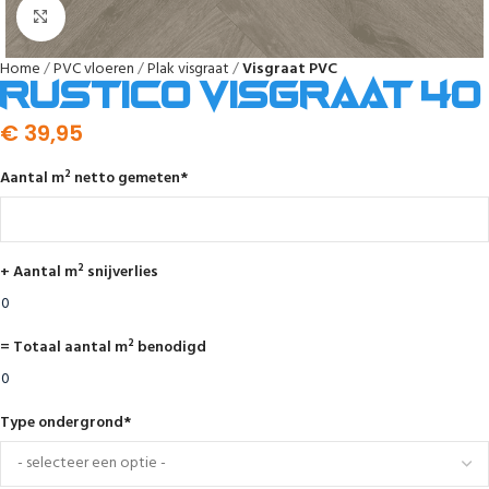
Afbeelding vergroten
Home
PVC vloeren
Plak visgraat
Visgraat PVC
Rustico visgraat 40
€
39,95
Aantal m² netto gemeten
*
+ Aantal m² snijverlies
= Totaal aantal m² benodigd
Type ondergrond
*