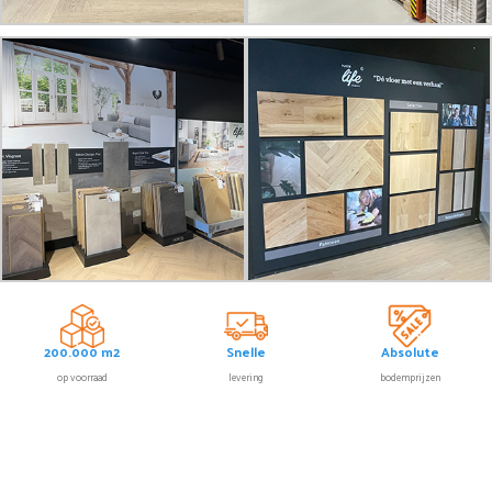
200.000 m2
Snelle
Absolute
op voorraad
levering
bodemprijzen