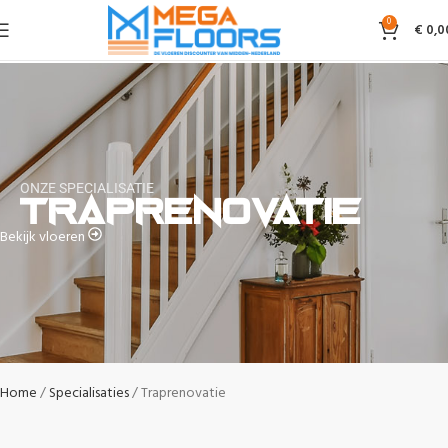
0
€
0,0
ONZE SPECIALISATIE
Traprenovatie
Bekijk vloeren
Home
Specialisaties
Traprenovatie