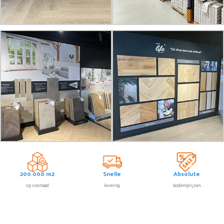
200.000 m2
Snelle
Absolute
op voorraad
levering
bodemprijzen