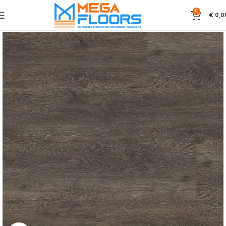
0
€
0,0