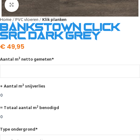
Afbeelding vergroten
Home
PVC vloeren
Klik planken
Bankstown click
SRC dark grey
€
49,95
Aantal m² netto gemeten
*
+ Aantal m² snijverlies
= Totaal aantal m² benodigd
Type ondergrond
*