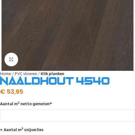
Afbeelding vergroten
Home
PVC vloeren
Klik planken
Naaldhout 4540
€
53,95
Aantal m² netto gemeten
*
+ Aantal m² snijverlies