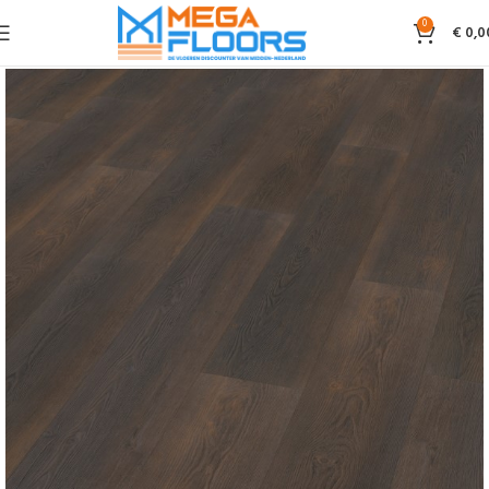
0
€
0,0