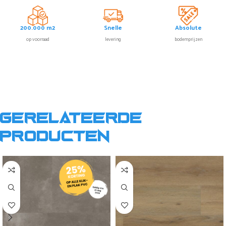
200.000 m2
Snelle
Absolute
op voorraad
levering
bodemprijzen
Gerelateerde
producten