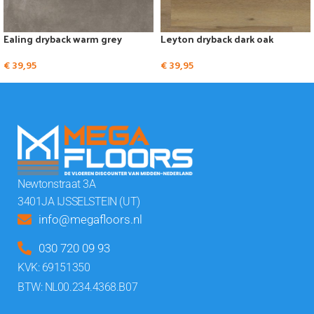
Ealing dryback warm grey
Leyton dryback dark oak
€
39,95
€
39,95
Newtonstraat 3A
3401JA IJSSELSTEIN (UT)
info@megafloors.nl
030 720 09 93
KVK: 69151350
BTW: NL00.234.4368.B07