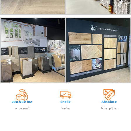
200.000 m2
Snelle
Absolute
op voorraad
levering
bodemprijzen