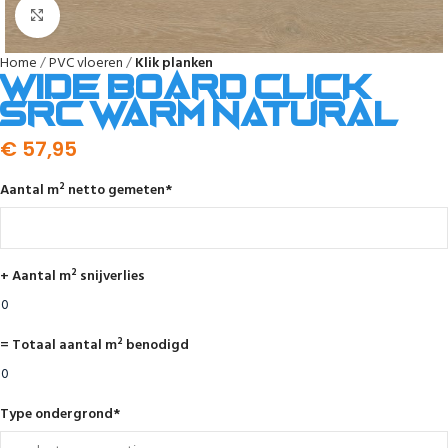
Afbeelding vergroten
Home
PVC vloeren
Klik planken
Wide board click
SRC warm natural
€
57,95
Aantal m² netto gemeten
*
+ Aantal m² snijverlies
= Totaal aantal m² benodigd
Type ondergrond
*