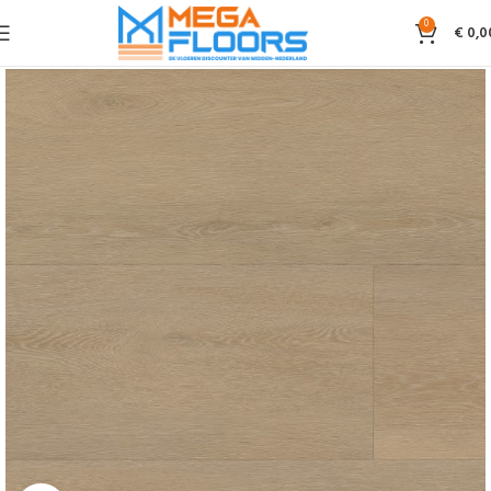
0
€
0,0