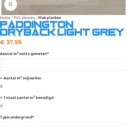
Afbeelding vergroten
Home
PVC vloeren
Plak planken
Paddington
dryback light grey
€
37,95
Aantal m² netto gemeten
*
+ Aantal m² snijverlies
= Totaal aantal m² benodigd
Type ondergrond
*