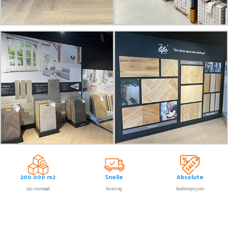
200.000 m2
Snelle
Absolute
op voorraad
levering
bodemprijzen