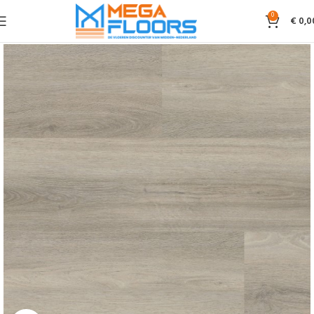
0
€
0,0