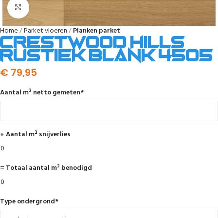
Afbeelding vergroten
Home
Parket vloeren
Planken parket
Crestwood Hills
rustiek blank 4505
€
79,95
Aantal m² netto gemeten
*
+ Aantal m² snijverlies
= Totaal aantal m² benodigd
Type ondergrond
*