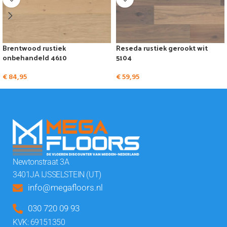
Brentwood rustiek
Reseda rustiek gerookt wit
onbehandeld 4610
5104
€
84,95
€
59,95
Newtonstraat 3A
3401JA IJSSELSTEIN (UT)
info@megafloors.nl
030 720 09 93
KVK: 69151350