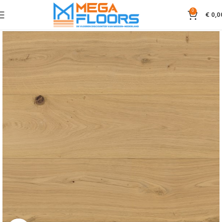
0
€
0,0