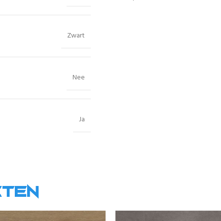
Zwart
Nee
Ja
cten