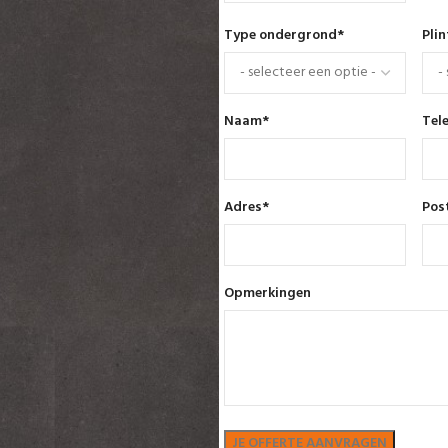
Type ondergrond
*
Pli
Naam
*
Tel
Adres
*
Pos
Opmerkingen