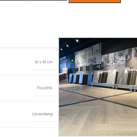
Bekijk in showroom
61 x 61 cm
Floorlife
Levenslang