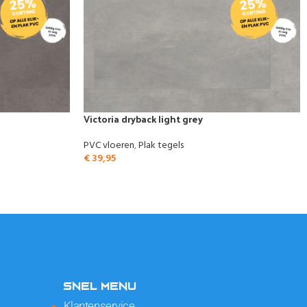
Victoria dryback light grey
PVC vloeren
,
Plak tegels
€
39,95
SNEL MENU
Klantenservice