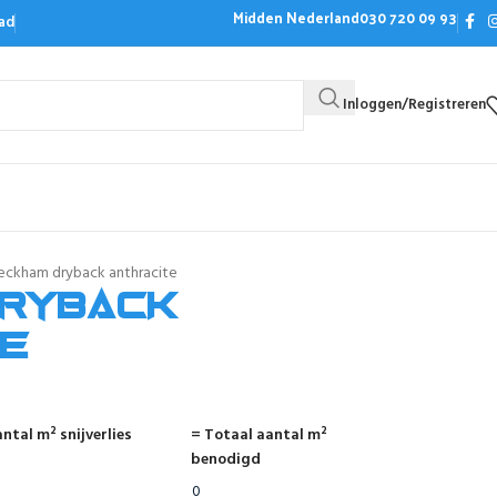
Midden Nederland
030 720 09 93
ad
Inloggen/Registreren
Bezoek de showroom
Offerte aanvrag
eckham dryback anthracite
dryback
te
ntal m² snijverlies
= Totaal aantal m²
benodigd