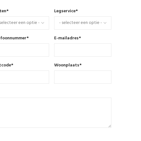
nten
*
Legservice
*
efoonnummer
*
E-mailadres
*
tcode
*
Woonplaats
*