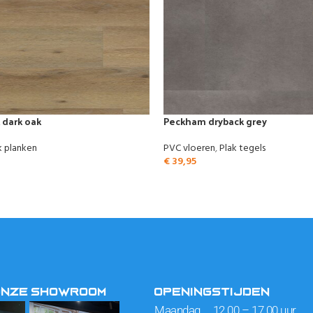
 dark oak
Peckham dryback grey
k planken
PVC vloeren
,
Plak tegels
€
39,95
ONZE SHOWROOM
OPENINGSTIJDEN
Maandag 12.00 – 17.00 uur