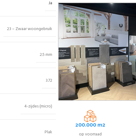
Ja
23 – Zwaar woongebruik
2.5 mm
3.72
4-zijdes (micro)
200.000 m2
Plak
op voorraad