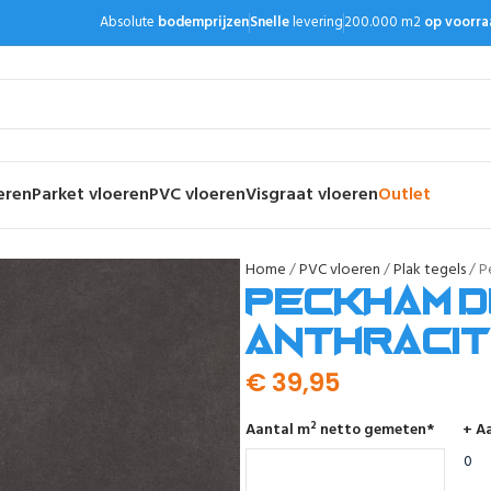
Absolute
bodemprijzen
Snelle
levering
200.000 m2
op voorra
eren
Parket vloeren
PVC vloeren
Visgraat vloeren
Outlet
Home
PVC vloeren
Plak tegels
P
Peckham 
anthraci
€
39,95
Aantal m² netto gemeten
*
+ Aa