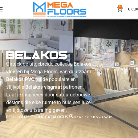
0
€
0,0
Belakos
Ontdek de uitgebreide collectie
Belakos
vloeren
bij Mega Floors, van duurzaam
Belakos PVC
tot de populaire en
stijlvolle
Belakos visgraat
patronen.
Laat je inspireren door natuurgetrouwe
designs die elke ruimte in huis een luxe
en tijdloze uitstraling geven.
BEKIJK ONZE ONLINE CATALOGUS
Naar de showroom