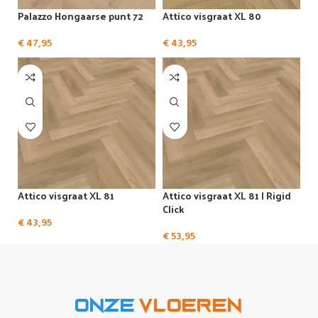
Palazzo Hongaarse punt 72
Attico visgraat XL 80
€
47,95
€
43,95
Attico visgraat XL 81
Attico visgraat XL 81 | Rigid
Click
€
43,95
€
53,95
Onze
Vloeren