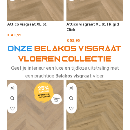
Attico visgraat XL 81
Attico visgraat XL 81 | Rigid
Click
€
43,95
€
53,95
Onze
Belakos visgraat
vloeren collectie
Geef je interieur een luxe en tijdloze uitstraling met
een prachtige
Belakos visgraat
vloer.