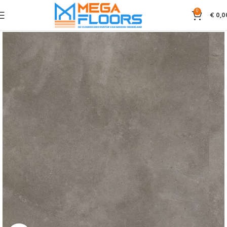
0
€
0,0