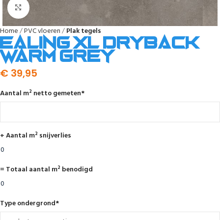
Afbeelding vergroten
Home
PVC vloeren
Plak tegels
Ealing XL dryback
warm grey
€
39,95
Aantal m² netto gemeten
*
+ Aantal m² snijverlies
= Totaal aantal m² benodigd
Type ondergrond
*