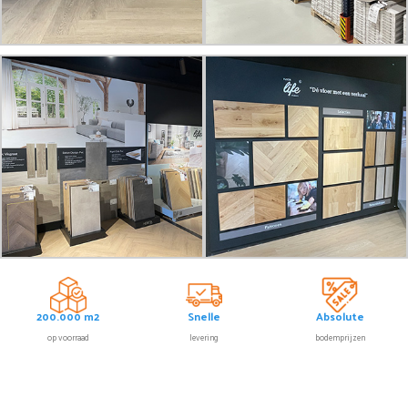
200.000 m2
Snelle
Absolute
op voorraad
levering
bodemprijzen