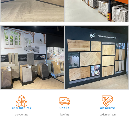
200.000 m2
Snelle
Absolute
op voorraad
levering
bodemprijzen