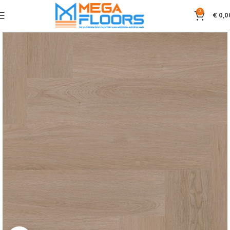
0
€
0,0