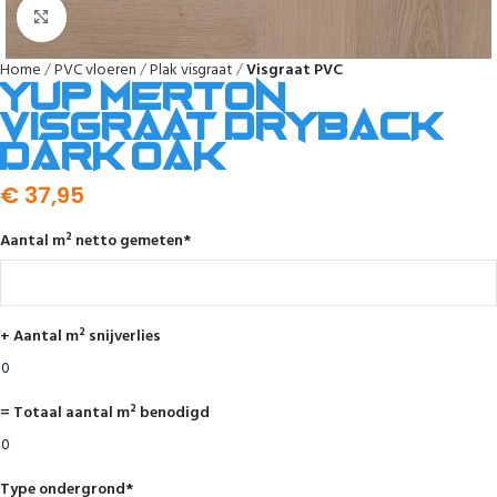
Afbeelding vergroten
Home
PVC vloeren
Plak visgraat
Visgraat PVC
YUP Merton
visgraat dryback
dark oak
€
37,95
Aantal m² netto gemeten
*
+ Aantal m² snijverlies
= Totaal aantal m² benodigd
Type ondergrond
*