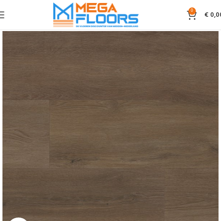
0
€
0,0