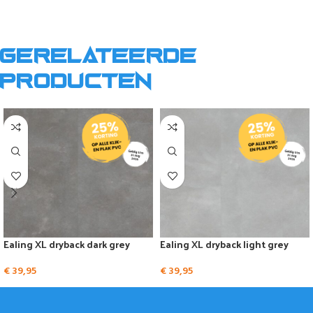
Gerelateerde
producten
Ealing XL dryback dark grey
Ealing XL dryback light grey
€
39,95
€
39,95