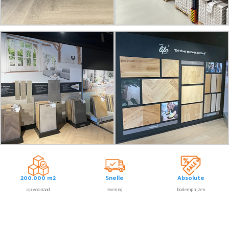
200.000 m2
Snelle
Absolute
op voorraad
levering
bodemprijzen