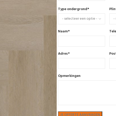
Type ondergrond
*
Pli
Naam
*
Tel
Adres
*
Pos
Opmerkingen