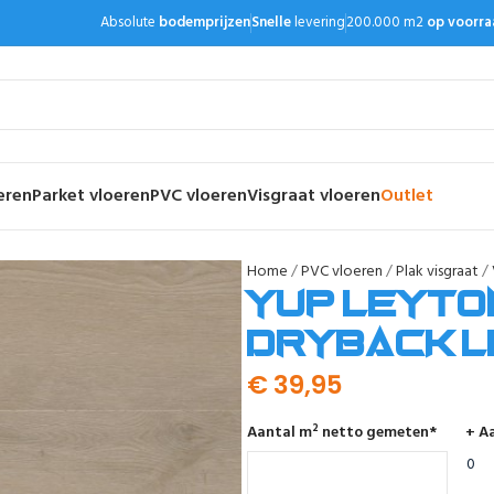
Absolute
bodemprijzen
Snelle
levering
200.000 m2
op voorra
eren
Parket vloeren
PVC vloeren
Visgraat vloeren
Outlet
Home
PVC vloeren
Plak visgraat
YUP Leyto
dryback l
€
39,95
Aantal m² netto gemeten
*
+ Aa