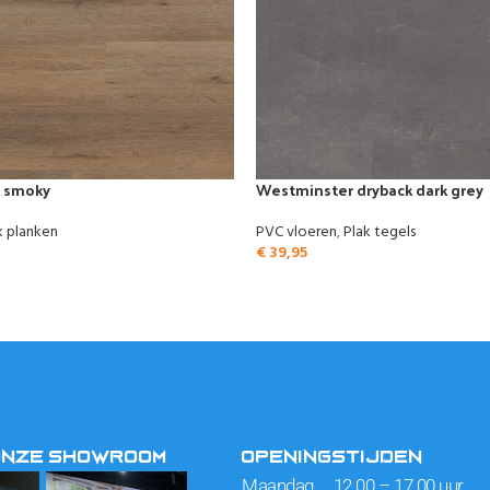
k smoky
Westminster dryback dark grey
k planken
PVC vloeren
,
Plak tegels
€
39,95
ONZE SHOWROOM
OPENINGSTIJDEN
Maandag 12.00 – 17.00 uur