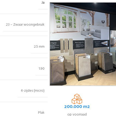
Ja
23 – Zwaar woongebruik
2.5 mm
1.90
4-zijdes (micro)
200.000 m2
Plak
op voorraad