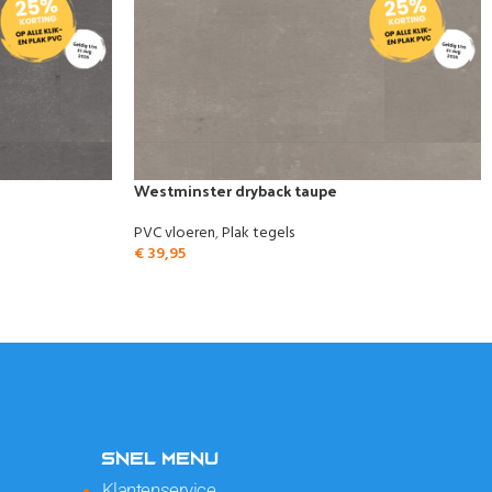
Westminster dryback taupe
PVC vloeren
,
Plak tegels
€
39,95
SNEL MENU
Klantenservice