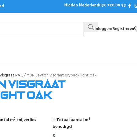
Midden Nederland
030 720 09 93
ad
Inloggen/Registreren
Bezoek de showroom
Offerte aanvrag
Visgraat PVC
YUP Leyton visgraat dryback light oak
n visgraat
ight oak
ntal m² snijverlies
= Totaal aantal m²
benodigd