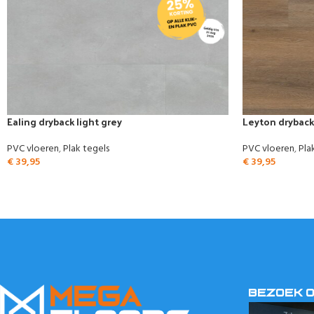
Ealing dryback light grey
Leyton drybac
PVC vloeren
,
Plak tegels
PVC vloeren
,
Pla
€
39,95
€
39,95
BEZOEK 