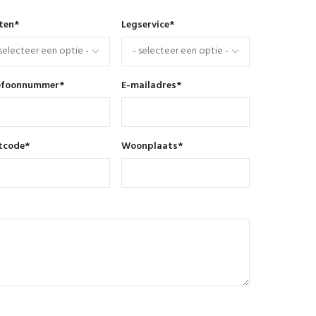
nten
*
Legservice
*
efoonnummer
*
E-mailadres
*
tcode
*
Woonplaats
*