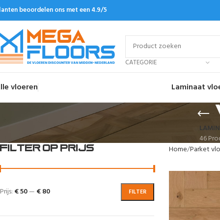
lanten beoordelen ons met een 4.9/5
CATEGORIE
lle vloeren
Laminaat vlo
LAMIN
46 Pro
FILTER OP PRIJS
Home
Parket vl
Prijs:
€ 50
—
€ 80
FILTER