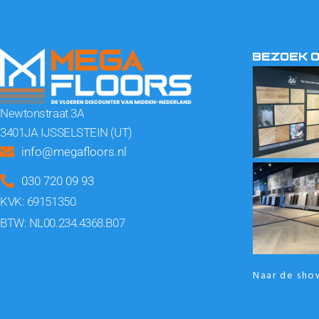
BEZOEK 
Newtonstraat 3A
3401JA IJSSELSTEIN (UT)
info@megafloors.nl
030 720 09 93
KVK: 69151350
BTW: NL00.234.4368.B07
Naar de sh