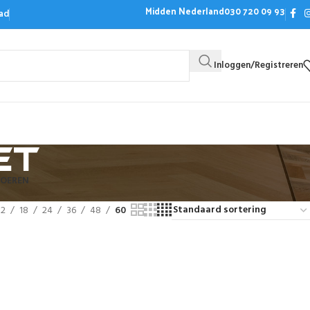
Midden Nederland
030 720 09 93
ad
Inloggen/Registreren
Bezoek de showroom
Offerte aanvrag
et
LOEREN
12
18
24
36
48
60