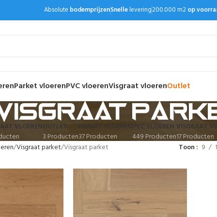
Absolute
bodemprijzen
Snelle
levering
200.000 m2
op voorra
eren
Parket vloeren
PVC vloeren
Visgraat vloeren
Outlet
Visgraat park
AAT VLOEREN
OUTLET
PARKET VLOEREN
PVC VLOEREN
VISGRAAT V
ducten
3 Producten
37 Producten
449 Producten
17 Producten
oeren
Visgraat parket
Visgraat parket
Toon
9