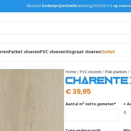
Absolute
bodemprijzen
Snelle
levering
200.000 m2
op voorra
eren
Parket vloeren
PVC vloeren
Visgraat vloeren
Outlet
Home
PVC vloeren
Plak planken
Charente 
€
39,95
Aantal m² netto gemeten
*
+ Aa
Type ondergrond
*
Pli