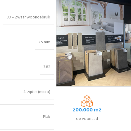
33 – Zwaar woongebruik
2.5 mm
3.82
4-zijdes (micro)
200.000 m2
Plak
op voorraad