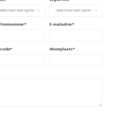
efoonnummer
*
E-mailadres
*
tcode
*
Woonplaats
*