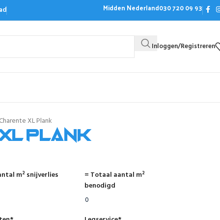
Midden Nederland
030 720 09 93
ad
Inloggen/Registreren
Bezoek de showroom
Offerte aanvrag
Charente XL Plank
XL Plank
ntal m² snijverlies
= Totaal aantal m²
benodigd
nten
*
Legservice
*