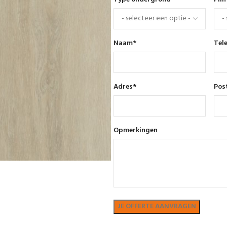
Naam
*
Tel
Adres
*
Pos
Opmerkingen
Bekijk in showroom