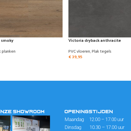
k smoky
Victoria dryback anthracite
k planken
PVC vloeren
,
Plak tegels
€
39,95
ONZE SHOWROOM
OPENINGSTIJDEN
Maandag 12.00 – 17.00 uur
Dinsdag 10.30 – 17.00 uur