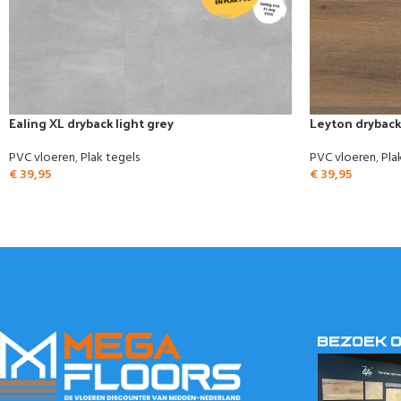
Ealing XL dryback light grey
Leyton drybac
PVC vloeren
,
Plak tegels
PVC vloeren
,
Pla
€
39,95
€
39,95
BEZOEK 