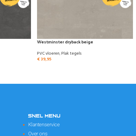
Westminster dryback beige
PVC vloeren
,
Plak tegels
€
39,95
SNEL MENU
Klantenservice
Over ons