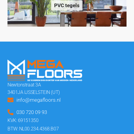
PVC tegels
Newtonstraat 3A
3401JA IJSSELSTEIN (UT)
info@megafloors.nl
030 720 09 93
KVK: 69151350
BTW: NL00.234.4368.B07