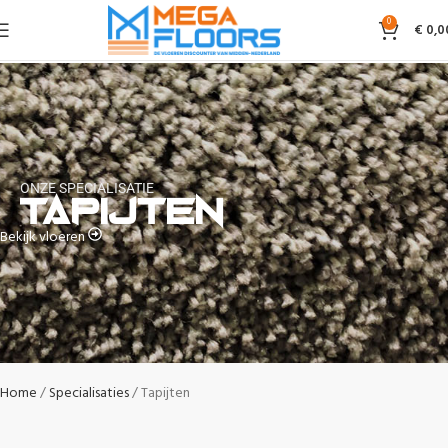
0
€
0,0
ONZE SPECIALISATIE
Tapijten
Bekijk vloeren
Home
Specialisaties
Tapijten