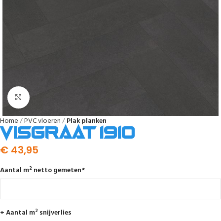
Afbeelding vergroten
Home
PVC vloeren
Plak planken
Visgraat 1910
€
43,95
Aantal m² netto gemeten
*
+ Aantal m² snijverlies