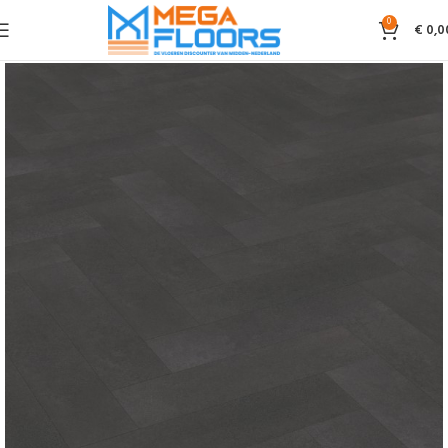
0
€
0,0