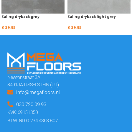
Ealing dryback grey
Ealing dryback light grey
€
39,95
€
39,95
Newtonstraat 3A
3401JA IJSSELSTEIN (UT)
info@megafloors.nl
030 720 09 93
KVK: 69151350
BTW: NL00.234.4368.B07