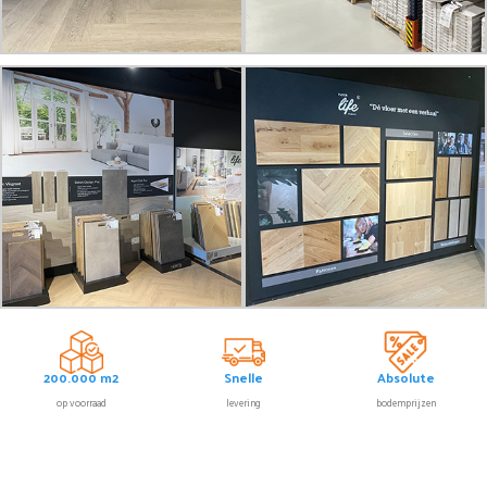
200.000 m2
Snelle
Absolute
op voorraad
levering
bodemprijzen