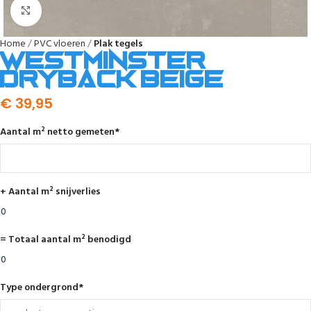
Afbeelding vergroten
Home
PVC vloeren
Plak tegels
Westminster
dryback beige
€
39,95
Aantal m² netto gemeten
*
+ Aantal m² snijverlies
= Totaal aantal m² benodigd
Type ondergrond
*