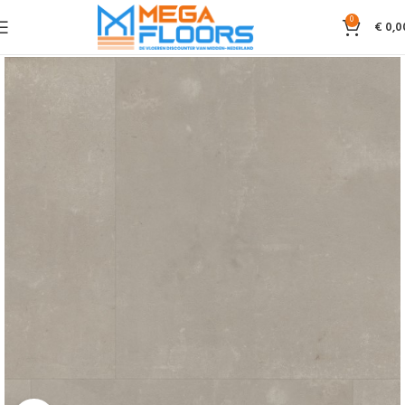
0
€
0,0